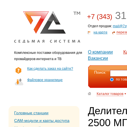
31
+7 (343)
Отдел продаж:
mail@7s
на карте
перез
О компании
К
Комплексные поставки оборудования для
Вакансии
провайдеров интернета и ТВ
Как сделать заказ на сайте?
Поиск:
по тов
Файловое хранилище
Каталог товаров
Делител
Головные станции
2500 М
CAM-модули и карты доступа