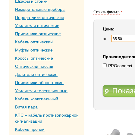
Шкафы и стойки
Измерительные приборы
Скрыть фильтр
Передатчики оптические
Усилители оптические
Цена:
Приемники оптические
от
Кабель оптический
Муфты оптические
Производител
Кроссы оптические
PROconnect
Оптический пассив
Делители оптические
Приемники абонентские
Показ
Усилители телевизионные
Кабель коаксиальный
Витая пара
КПС – кабель противопожарной
сигнализации
Кабель прочий