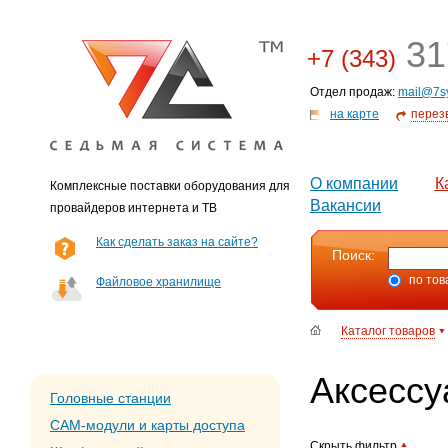
31
+7 (343)
Отдел продаж:
mail@7s
на карте
перез
О компании
К
Комплексные поставки оборудования для
Вакансии
провайдеров интернета и ТВ
Как сделать заказ на сайте?
Поиск:
по тов
Файловое хранилище
Каталог товаров
Аксесс
Головные станции
CAM-модули и карты доступа
Скрыть фильтр