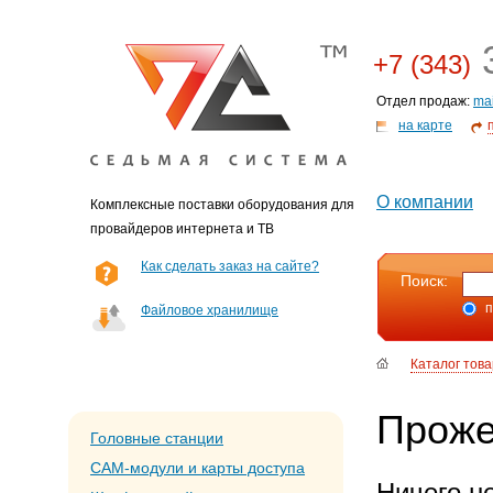
3
+7 (343)
Отдел продаж:
ma
на карте
О компании
Комплексные поставки оборудования для
провайдеров интернета и ТВ
Как сделать заказ на сайте?
Поиск:
п
Файловое хранилище
Каталог тов
Проже
Головные станции
CAM-модули и карты доступа
Ничего н