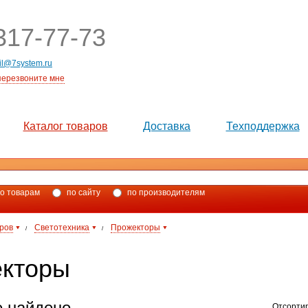
17-77-73
il@7system.ru
перезвоните мне
Каталог товаров
Доставка
Техподдержка
о товарам
по сайту
по производителям
аров
Светотехника
Прожекторы
/
/
кторы
е найдено.
Отсорти