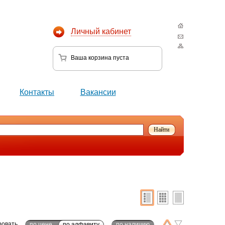
Личный кабинет
Ваша корзина
пуста
Контакты
Вакансии
ровать
по цене
по алфавиту
по наличию