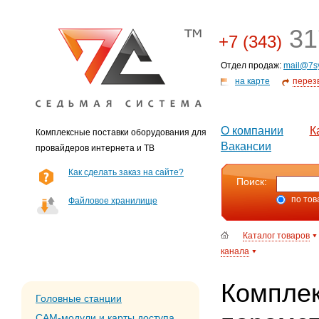
31
+7 (343)
Отдел продаж:
mail@7s
на карте
перез
О компании
К
Комплексные поставки оборудования для
Вакансии
провайдеров интернета и ТВ
Как сделать заказ на сайте?
Поиск:
по тов
Файловое хранилище
Каталог товаров
канала
Комплек
Головные станции
CAM-модули и карты доступа