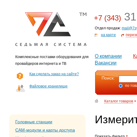
31
+7 (343)
Отдел продаж:
mail@7s
на карте
перез
О компании
К
Комплексные поставки оборудования для
Вакансии
провайдеров интернета и ТВ
Как сделать заказ на сайте?
Поиск:
по тов
Файловое хранилище
Каталог товаров
Измерит
Головные станции
CAM-модули и карты доступа
Показать фильтр