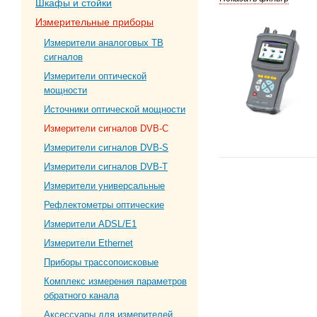
Шкафы и стойки
Измерительные приборы
Измерители аналоговых ТВ
сигналов
Измерители оптической
мощности
Источники оптической мощности
Измерители сигналов DVB-C
Измерители сигналов DVB-S
Измерители сигналов DVB-T
Измерители универсальные
Рефлектометры оптические
Измерители ADSL/E1
Измерители Ethernet
Приборы трассопоисковые
Комплекс измерения параметров
обратного канала
Аксессуары для измерителей