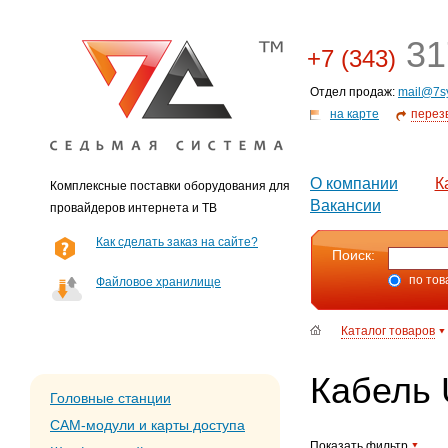
31
+7 (343)
Отдел продаж:
mail@7s
на карте
перез
О компании
К
Комплексные поставки оборудования для
Вакансии
провайдеров интернета и ТВ
Как сделать заказ на сайте?
Поиск:
по тов
Файловое хранилище
Каталог товаров
Кабель
Головные станции
CAM-модули и карты доступа
Показать фильтр