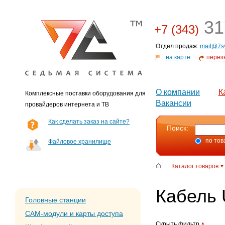
31
+7 (343)
Отдел продаж:
mail@7s
на карте
перез
О компании
К
Комплексные поставки оборудования для
Вакансии
провайдеров интернета и ТВ
Как сделать заказ на сайте?
Поиск:
по тов
Файловое хранилище
Каталог товаров
Кабель
Головные станции
CAM-модули и карты доступа
Скрыть фильтр