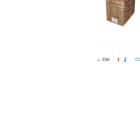
← Ctrl
1
2
Ct