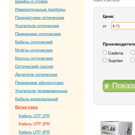
Шкафы и стойки
Измерительные приборы
Цена:
Передатчики оптические
Усилители оптические
от
Приемники оптические
Кабель оптический
Производител
Муфты оптические
Cadena
Кроссы оптические
Suprlan
Оптический пассив
Делители оптические
Приемники абонентские
Показ
Усилители телевизионные
Кабель коаксиальный
Витая пара
Кабель UTP 1PR
Кабель UTP 2PR
Кабель UTP 4PR