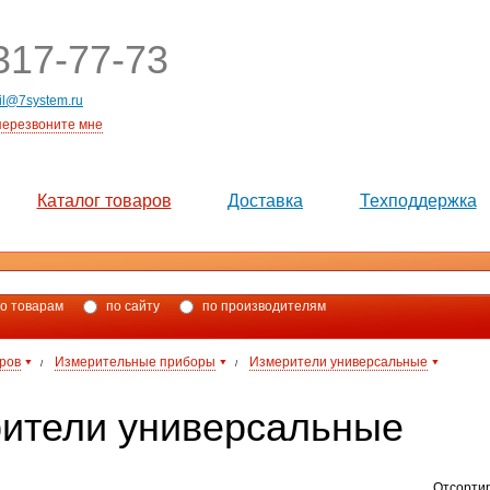
17-77-73
il@7system.ru
перезвоните мне
Каталог товаров
Доставка
Техподдержка
о товарам
по сайту
по производителям
аров
Измерительные приборы
Измерители универсальные
/
/
ители универсальные
Отсорти