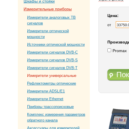
Шкафы и стойки
Измерительные приборы
Цена:
Измерители аналоговых ТВ
сигналов
от
Измерители оптической
мощности
Производ
Источники оптической мощности
Promax
Измерители сигналов DVB-C
Измерители сигналов DVB-S
Измерители сигналов DVB-T
Пок
Измерители универсальные
Рефлектометры оптические
Измерители ADSL/E1
Измерители Ethernet
Приборы трассопоисковые
Комплекс измерения параметров
обратного канала
Аксессуары для измерителей