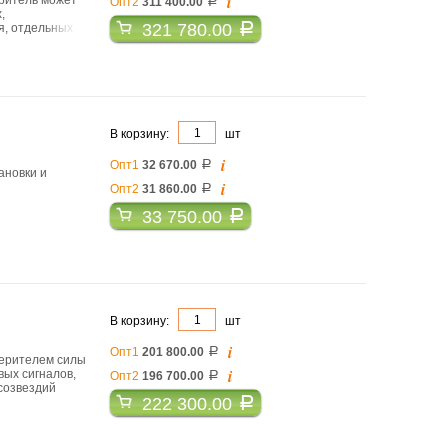
i
Опт2
311 400.00
a
,
321 780.00
a
я, отдельных
.
В корзину:
шт
i
Опт1
32 670.00
a
ановки и
i
Опт2
31 860.00
a
33 750.00
a
В корзину:
шт
i
Опт1
201 800.00
a
мерителем силы
i
вых сигналов,
Опт2
196 700.00
a
созвездий
222 300.00
a