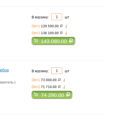
В корзину:
шт
i
Опт1
139 590.00
a
i
Опт2
136 100.00
a
143 080.00
a
рибор
В корзину:
шт
i
Опт1
73 000.00
a
еритель с
i
Опт2
71 710.00
a
74 290.00
a