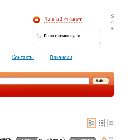
Личный кабинет
Ваша корзина
пуста
Контакты
Вакансии
ровать
по цене
по алфавиту
по наличию