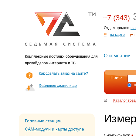
3
+7 (343)
Отдел продаж:
ma
на карте
О компании
Комплексные поставки оборудования для
провайдеров интернета и ТВ
Как сделать заказ на сайте?
Поиск:
п
Файловое хранилище
Каталог тов
Измер
Головные станции
CAM-модули и карты доступа
Скрыть фильтр