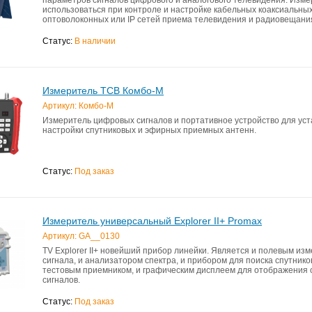
использоваться при контроле и настройке кабельных коаксиальных
оптоволоконных или IP сетей приема телевидения и радиовещани
элементов построения сети и прочих радиоэлектронных устройств
Статус:
В наличии
Измеритель ТСВ Комбо-М
Артикул: Комбо-М
Измеритель цифровых сигналов и портативное устройство для уст
настройки спутниковых и эфирных приемных антенн.
Статус:
Под заказ
Измеритель универсальный Explorer II+ Promax
Артикул: GA__0130
TV Explorer II+ новейший прибор линейки. Является и полевым из
сигнала, и анализатором спектра, и прибором для поиска спутнико
тестовым приемником, и графическим дисплеем для отображения 
сигналов.
Статус:
Под заказ