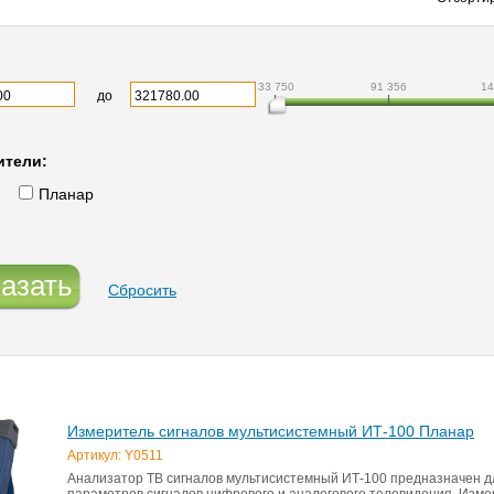
33 750
91 356
14
до
ители:
Планар
азать
Сбросить
Измеритель сигналов мультисистемный ИТ-100 Планар
Артикул: Y0511
Анализатор ТВ сигналов мультисистемный ИТ-100 предназначен 
параметров сигналов цифрового и аналогового телевидения. Изм