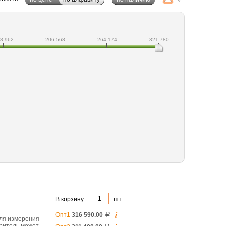
8 962
206 568
264 174
321 780
В корзину:
шт
i
Опт1
316 590.00
a
для измерения
еритель может