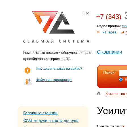
3
+7 (343)
Отдел продаж:
ma
на карте
О компании
Комплексные поставки оборудования для
провайдеров интернета и ТВ
Как сделать заказ на сайте?
Поиск:
п
Файловое хранилище
Каталог тов
Усили
Головные станции
CAM-модули и карты доступа
Скрыть фильтр