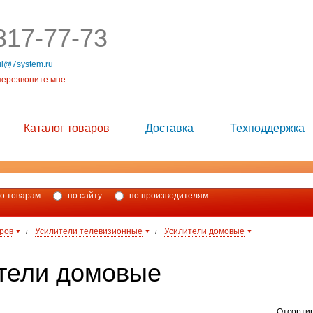
17-77-73
il@7system.ru
перезвоните мне
Каталог товаров
Доставка
Техподдержка
о товарам
по сайту
по производителям
аров
Усилители телевизионные
Усилители домовые
/
/
тели домовые
Отсорти