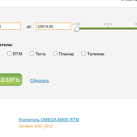
2 760
4 403
6
до
ители:
RTM
Terra
Планар
Телемак
азать
Сбросить
Усилитель OMEGA M800 RTM
Артикул: EAD_0012