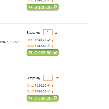
i
Опт2
3 010.00
a
3 120.00
a
В корзину:
шт
i
Опт1
7 540.20
a
итание, INGAP
i
Опт2
7 412.40
a
7 987.50
a
В корзину:
шт
i
Опт1
7 260.00
a
i
Опт2
7 080.00
a
7 500.00
a