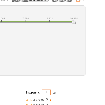
 046
7 688
9 331
10 974
В корзину:
шт
i
Опт1
3 070.00
a