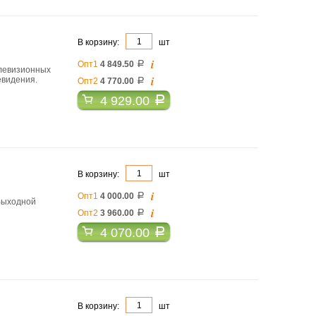
В корзину:
шт
i
Опт1
4 849.50
a
левизионных
i
евидения.
Опт2
4 770.00
a
4 929.00
a
В корзину:
шт
i
Опт1
4 000.00
a
Выходной
i
Опт2
3 960.00
a
4 070.00
a
В корзину:
шт