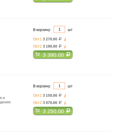
В корзину:
шт
i
Опт1
3 270.00
a
i
Опт2
3 190.00
a
3 380.00
a
В корзину:
шт
i
Опт1
3 150.00
a
я и
i
идения.
Опт2
3 070.00
a
3 250.00
a