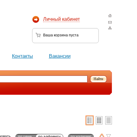
Личный кабинет
Ваша корзина
пуста
Контакты
Вакансии
ровать
по цене
по алфавиту
по наличию