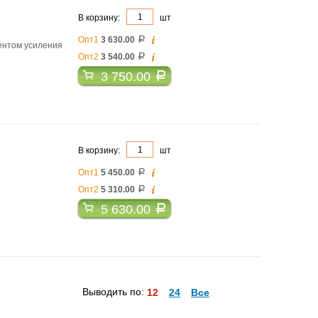
В корзину:
шт
i
Опт1
3 630.00
a
ентом усиления
i
Опт2
3 540.00
a
3 750.00
a
В корзину:
шт
i
Опт1
5 450.00
a
i
Опт2
5 310.00
a
5 630.00
a
Выводить по:
12
24
Все