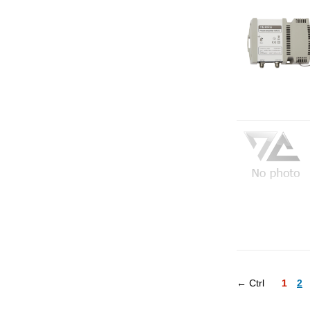
← Ctrl
1
2