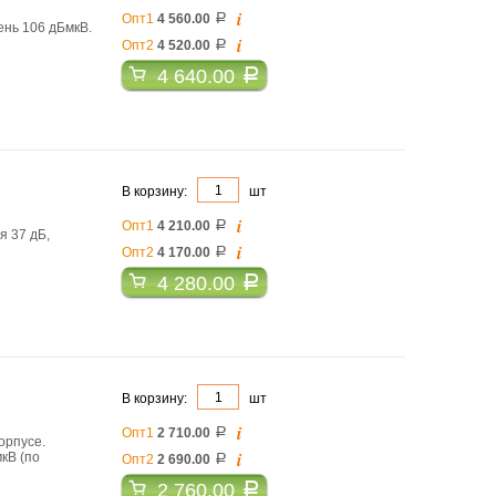
i
Опт1
4 560.00
a
ень 106 дБмкВ.
i
Опт2
4 520.00
a
4 640.00
a
В корзину:
шт
i
Опт1
4 210.00
a
 37 дБ,
i
Опт2
4 170.00
a
4 280.00
a
В корзину:
шт
i
Опт1
2 710.00
a
орпусе.
i
кВ (по
Опт2
2 690.00
a
2 760.00
a