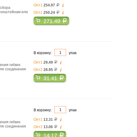
i
Опт1
254.97
a
 сбора
i
 кронштейнам или
Опт2
250.24
a
271.49
a
В корзину:
упак
i
Опт1
29.49
a
ления гибких
i
для соединения
Опт2
28.95
a
31.41
a
В корзину:
упак
i
Опт1
13.31
a
ления гибких
i
для соединения
Опт2
13.06
a
14.17
a