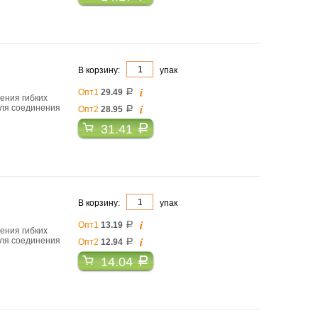
В корзину:
упак
i
Опт1
29.49
a
ления гибких
i
для соединения
Опт2
28.95
a
31.41
a
В корзину:
упак
i
Опт1
13.19
a
ления гибких
i
для соединения
Опт2
12.94
a
14.04
a