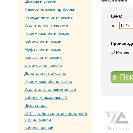
Шкафы и стойки
Измерительные приборы
Цена:
Передатчики оптические
Усилители оптические
от
Приемники оптические
Кабель оптический
Производ
Муфты оптические
Premier
Кроссы оптические
Оптический пассив
Делители оптические
Пок
Приемники абонентские
Усилители телевизионные
Кабель коаксиальный
Витая пара
КПС – кабель противопожарной
сигнализации
Кабель прочий