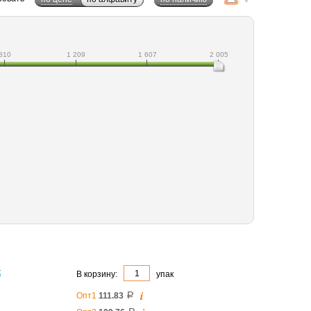
810
1 209
1 607
2 005
к
В корзину:
упак
i
Опт1
111.83
a