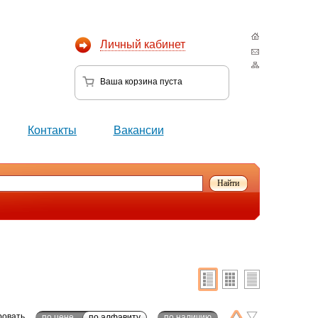
Личный кабинет
Ваша корзина
пуста
Контакты
Вакансии
ровать
по цене
по алфавиту
по наличию