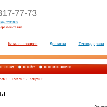
17-77-73
il@7system.ru
перезвоните мне
Каталог товаров
Доставка
Техподдержка
о товарам
по сайту
по производителям
аров
Крепеж
Хомуты
/
/
ты
Отсорти