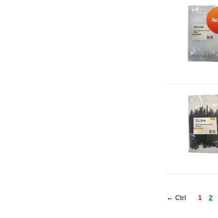
← Ctrl
1
2