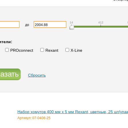
14
412
до
ители:
PROconnect
Rexant
X-Line
азать
Сбросить
Набор хомутов 400 мм x 5 мм Rexant, цветные, 25 шт/упа
Артикул: 07-0408-25