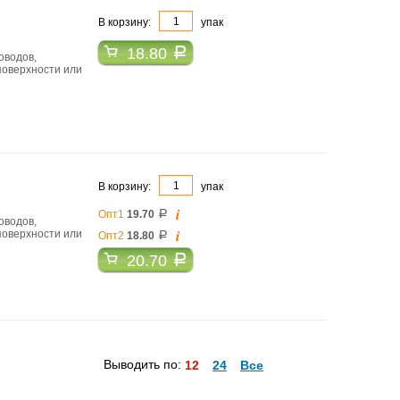
В корзину:
упак
18.80
a
оводов,
поверхности или
В корзину:
упак
i
Опт1
19.70
a
оводов,
i
поверхности или
Опт2
18.80
a
20.70
a
Выводить по:
12
24
Все