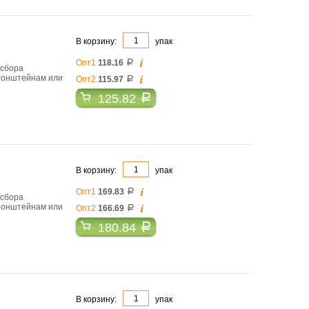
В корзину:
упак
i
Опт1
118.16
a
 сбора
i
 кронштейнам или
Опт2
115.97
a
125.82
a
В корзину:
упак
i
Опт1
169.83
a
 сбора
i
 кронштейнам или
Опт2
166.69
a
180.84
a
В корзину:
упак