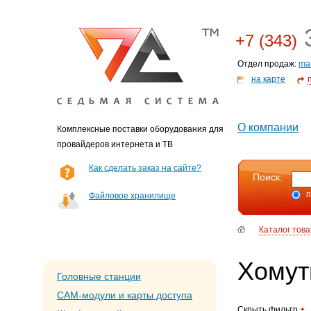
3
+7 (343)
Отдел продаж:
ma
на карте
О компании
Комплексные поставки оборудования для
провайдеров интернета и ТВ
Как сделать заказ на сайте?
Поиск:
п
Файловое хранилище
Каталог тов
Хому
Головные станции
CAM-модули и карты доступа
Скрыть фильтр