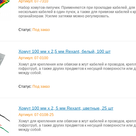
Артикул: 07-7310
Набор хомутов-липучек. Применяются при прокладке кабелей, для
нескольких кабелей в один пучок, а также для привязки кабелей к
органайзерам. Усилие затяжки можно регулировать.
Статус:
Под заказ
Хомут 100 мм x 2,5 мм Rexant, белый, 100 шт
Артикул: 07-0100
Хомут для крепления или обвязки в жгут кабелей и проводов, креп
гофротруб, а также других предметов к несущей поверхности или 
между собой.
Статус:
Под заказ
Хомут 100 мм x 2, 5 мм Rexant, цветные, 25 шт
Артикул: 07-0108-25
Хомут для крепления или обвязки в жгут кабелей и проводов, креп
гофротруб, а также других предметов к несущей поверхности или 
между собой.