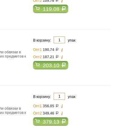
i
Опт2
109.76
a
119.08
a
В корзину:
упак
i
Опт1
190.74
a
ли обвязки в
i
гих предметов к
Опт2
187.21
a
203.10
a
В корзину:
упак
i
Опт1
356.05
a
ли обвязки в
i
гих предметов к
Опт2
349.46
a
379.13
a