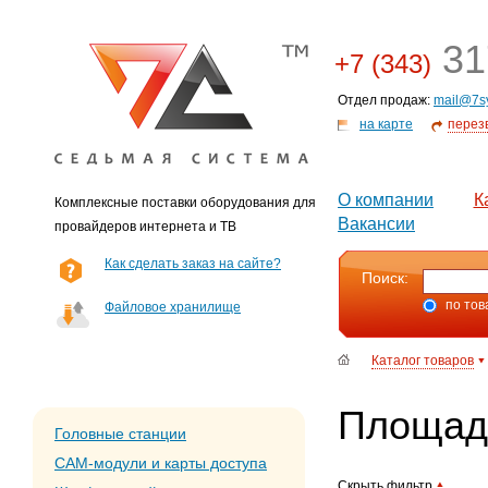
31
+7 (343)
Отдел продаж:
mail@7s
на карте
перез
О компании
К
Комплексные поставки оборудования для
Вакансии
провайдеров интернета и ТВ
Как сделать заказ на сайте?
Поиск:
по тов
Файловое хранилище
Каталог товаров
Площад
Головные станции
CAM-модули и карты доступа
Скрыть фильтр