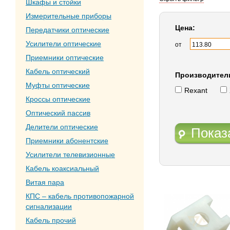
Шкафы и стойки
Измерительные приборы
Цена:
Передатчики оптические
Усилители оптические
от
Приемники оптические
Кабель оптический
Производител
Муфты оптические
Rexant
Кроссы оптические
Оптический пассив
Делители оптические
Показ
Приемники абонентские
Усилители телевизионные
Кабель коаксиальный
Витая пара
КПС – кабель противопожарной
сигнализации
Кабель прочий