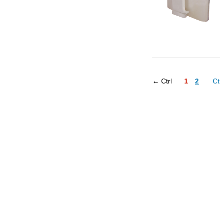
← Ctrl
1
2
Ct