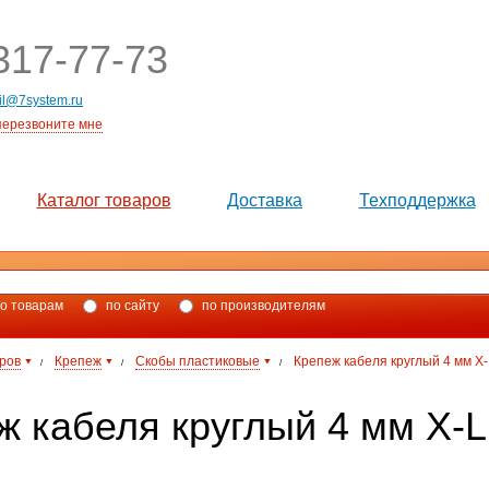
17-77-73
il@7system.ru
перезвоните мне
Каталог товаров
Доставка
Техподдержка
о товарам
по сайту
по производителям
аров
Крепеж
Скобы пластиковые
Крепеж кабеля круглый 4 мм X-
/
/
/
ж кабеля круглый 4 мм X-Li