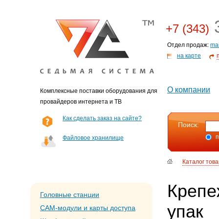
3
+7 (343)
Отдел продаж:
ma
на карте
О компании
Комплексные поставки оборудования для
провайдеров интернета и ТВ
Как сделать заказ на сайте?
Поиск:
п
Файловое хранилище
Каталог тов
Крепе
Головные станции
упак
CAM-модули и карты доступа