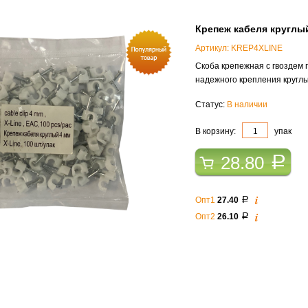
Крепеж кабеля круглый
Артикул: KREP4XLINE
Скоба крепежная с гвоздем 
надежного крепления круглы
Статус:
В наличии
В корзину:
упак
28.80
a
i
Опт1
27.40
a
i
Опт2
26.10
a