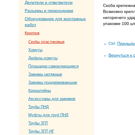
Делители и ответвители
Скоба крепежна
Разъемы и переходники
Возможно крепле
негорючего уда
Оборудование для монтажных
упаковке 100 ш
работ
Крепеж
Скобы пластиковые
← Ctrl
Предыду
Хомуты
←
Вернуться к 
Дюбель-хомуты
Площадки самоклеющиеся
Зажимы натяжные
Зажимы поддерживающие
Кронштейны
Аксессуары для зажимов
Трубы ПНД
Муфты для труб ПНД
Трубы ЗПТ
Трубы ЗПТ-НГ