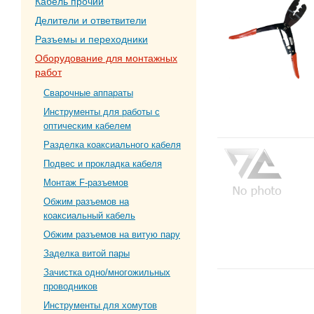
Кабель прочий
Делители и ответвители
Разъемы и переходники
Оборудование для монтажных
работ
Сварочные аппараты
Инструменты для работы с
оптическим кабелем
Разделка коаксиального кабеля
Подвес и прокладка кабеля
Монтаж F-разъемов
Обжим разъемов на
коаксиальный кабель
Обжим разъемов на витую пару
Заделка витой пары
Зачистка одно/многожильных
проводников
Инструменты для хомутов