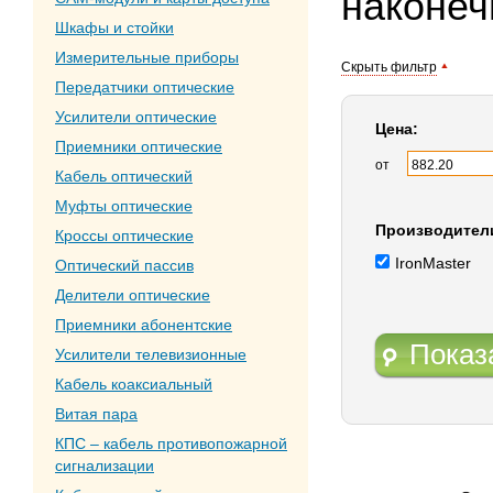
наконеч
Шкафы и стойки
Измерительные приборы
Скрыть фильтр
Передатчики оптические
Усилители оптические
Цена:
Приемники оптические
от
Кабель оптический
Муфты оптические
Производител
Кроссы оптические
IronMaster
Оптический пассив
Делители оптические
Приемники абонентские
Показ
Усилители телевизионные
Кабель коаксиальный
Витая пара
КПС – кабель противопожарной
сигнализации