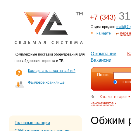
31
+7 (343)
Отдел продаж:
mail@7s
на карте
перез
О компании
К
Комплексные поставки оборудования для
Вакансии
провайдеров интернета и ТВ
Как сделать заказ на сайте?
Поиск:
по тов
Файловое хранилище
Каталог товаров
наконечников
Обжим р
Головные станции
CAM-модули и карты доступа