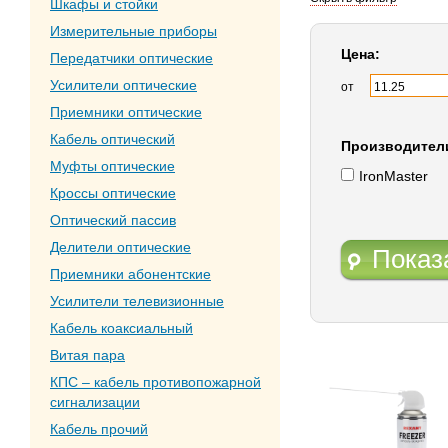
Шкафы и стойки
Измерительные приборы
Цена:
Передатчики оптические
Усилители оптические
от
Приемники оптические
Кабель оптический
Производител
Муфты оптические
IronMaster
Кроссы оптические
Оптический пассив
Делители оптические
Показ
Приемники абонентские
Усилители телевизионные
Кабель коаксиальный
Витая пара
КПС – кабель противопожарной
сигнализации
Кабель прочий