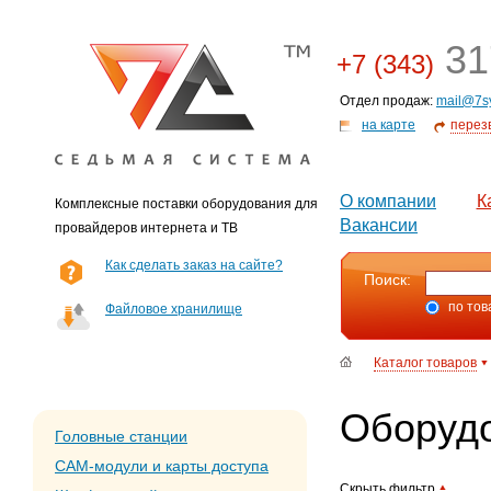
31
+7 (343)
Отдел продаж:
mail@7s
на карте
перез
О компании
К
Комплексные поставки оборудования для
Вакансии
провайдеров интернета и ТВ
Как сделать заказ на сайте?
Поиск:
по тов
Файловое хранилище
Каталог товаров
Оборудо
Головные станции
CAM-модули и карты доступа
Скрыть фильтр