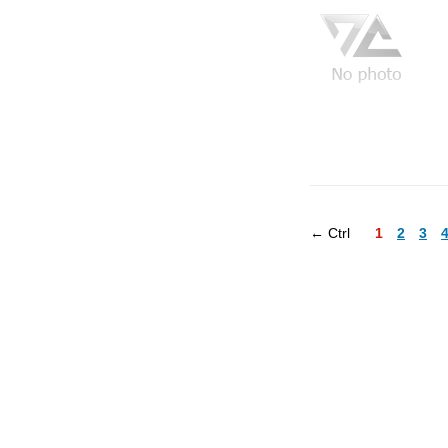
← Ctrl
1
2
3