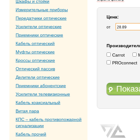
Шкафы и стойки
Измерительные приборы
Цена:
Передатчики оптические
Усилители оптические
от
Приемники оптические
Кабель оптический
Производител
Муфты оптические
Carrot
Кроссы оптические
PROconnect
Оптический пассив
Делители оптические
Приемники абонентские
Показ
Усилители телевизионные
Кабель коаксиальный
Витая пара
КПС – кабель противопожарной
сигнализации
Кабель прочий