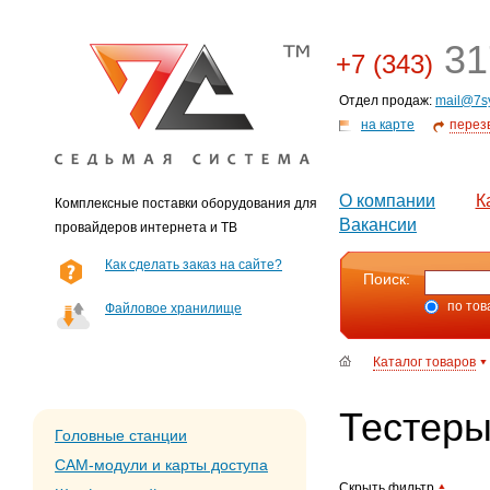
31
+7 (343)
Отдел продаж:
mail@7s
на карте
перез
О компании
К
Комплексные поставки оборудования для
Вакансии
провайдеров интернета и ТВ
Как сделать заказ на сайте?
Поиск:
по тов
Файловое хранилище
Каталог товаров
Тестер
Головные станции
CAM-модули и карты доступа
Скрыть фильтр