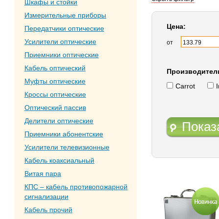
Шкафы и стойки
Измерительные приборы
Цена:
Передатчики оптические
Усилители оптические
от
Приемники оптические
Кабель оптический
Производител
Муфты оптические
Carrot
Кроссы оптические
Оптический пассив
Делители оптические
Показ
Приемники абонентские
Усилители телевизионные
Кабель коаксиальный
Витая пара
КПС – кабель противопожарной
сигнализации
Кабель прочий