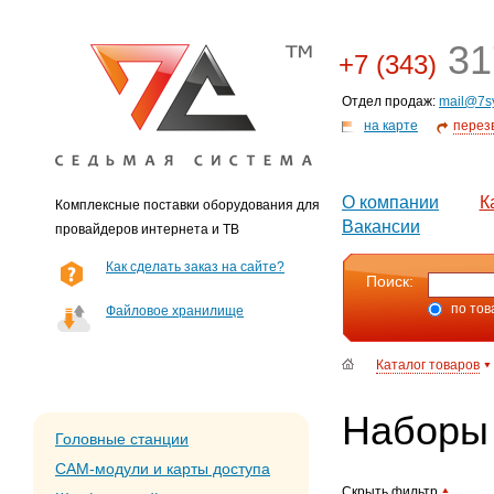
31
+7 (343)
Отдел продаж:
mail@7s
на карте
перез
О компании
К
Комплексные поставки оборудования для
Вакансии
провайдеров интернета и ТВ
Как сделать заказ на сайте?
Поиск:
по тов
Файловое хранилище
Каталог товаров
Наборы
Головные станции
CAM-модули и карты доступа
Скрыть фильтр