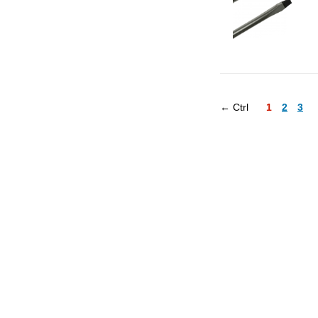
← Ctrl
1
2
3