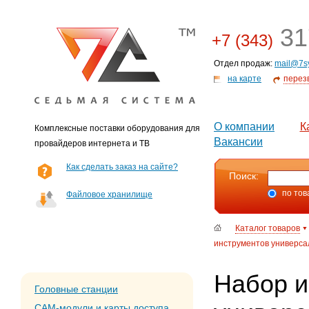
31
+7 (343)
Отдел продаж:
mail@7s
на карте
перез
О компании
К
Комплексные поставки оборудования для
Вакансии
провайдеров интернета и ТВ
Как сделать заказ на сайте?
Поиск:
по тов
Файловое хранилище
Каталог товаров
инструментов универсал
Набор и
Головные станции
CAM-модули и карты доступа