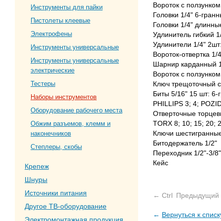
Вороток с ползунком
Инструменты для пайки
Головки 1/4" 6-гранные
Пистолеты клеевые
Головки 1/4" длинные 
Электрофены
Удлинитель гибкий 1
Удлинители 1/4" 2шт
Инструменты универсальные
Вороток-отвертка 1/4
Инструменты универсальные
Шарнир карданный 1
электрические
Вороток c ползунком
Ключ трещоточный с
Тестеры
Биты 5/16" 15 шт: 6-
Наборы инструментов
PHILLIPS 3; 4; POZID
Оборудование рабочего места
Отверточные торцевые
TORX 8; 10; 15; 20; 2
Обжим разъемов, клемм и
Ключи шестигранные 
наконечников
Битодержатель 1/2"
Степлеры, скобы
Переходник 1/2"-3/8"
Кейс
Крепеж
Шнуры
Источники питания
← Ctrl
Предыдущий 
Другое ТВ-оборудование
←
Вернуться к списк
Электромонтажная продукция