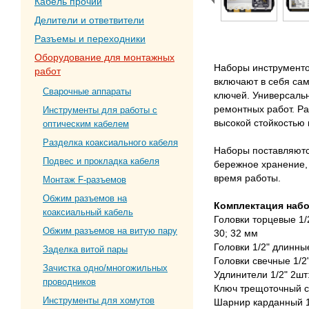
Кабель прочий
Делители и ответвители
Разъемы и переходники
Оборудование для монтажных
Наборы инструменто
работ
включают в себя са
Сварочные аппараты
ключей. Универсаль
ремонтных работ. Ра
Инструменты для работы с
высокой стойкостью к
оптическим кабелем
Разделка коаксиального кабеля
Наборы поставляются
Подвес и прокладка кабеля
бережное хранение,
время работы.
Монтаж F-разъемов
Обжим разъемов на
Комплектация набо
коаксиальный кабель
Головки торцевые 1/2",
Обжим разъемов на витую пару
30; 32 мм
Головки 1/2" длинные
Заделка витой пары
Головки свечные 1/2"
Зачистка одно/многожильных
Удлинители 1/2" 2шт
проводников
Ключ трещоточный с
Инструменты для хомутов
Шарнир карданный 1