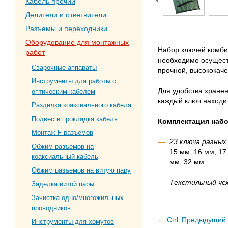
Кабель прочий
Делители и ответвители
Разъемы и переходники
Оборудование для монтажных
Набор ключей комби
работ
необходимо осущест
Сварочные аппараты
прочной, высококаче
Инструменты для работы с
Для удобства хранен
оптическим кабелем
каждый ключ находит
Разделка коаксиального кабеля
Подвес и прокладка кабеля
Комплектация набо
Монтаж F-разъемов
23 ключа разных
Обжим разъемов на
15 мм, 16 мм, 17
коаксиальный кабель
мм, 32 мм
Обжим разъемов на витую пару
Текстильный че
Заделка витой пары
Зачистка одно/многожильных
проводников
← Ctrl
Предыдущий 
Инструменты для хомутов