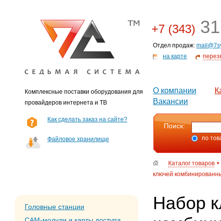
31
+7 (343)
Отдел продаж:
mail@7s
на карте
перез
О компании
К
Комплексные поставки оборудования для
Вакансии
провайдеров интернета и ТВ
Как сделать заказ на сайте?
Поиск:
по тов
Файловое хранилище
Каталог товаров
ключей комбинированных
Набор 
Головные станции
CAM-модули и карты доступа