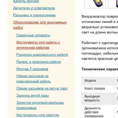
Кабель прочий
Делители и ответвители
Разъемы и переходники
Визуализатор повре
оптических линий и 
Оборудование для монтажных
визуально установит
работ
свет на длине волны
Сварочные аппараты
Инструменты для работы с
Работает с одномод
оптическим кабелем
эргономичное исполн
патчкордах, кабельн
Разделка коаксиального кабеля
светится красным цв
Подвес и прокладка кабеля
Монтаж F-разъемов
Технические харак
Обжим разъемов на
Модель
коаксиальный кабель
Обжим разъемов на витую пару
Класс лазера
Заделка витой пары
Выходная
мощность
Зачистка одно/многожильных
проводников
Дальность
действия
Инструменты для хомутов
(примерная)