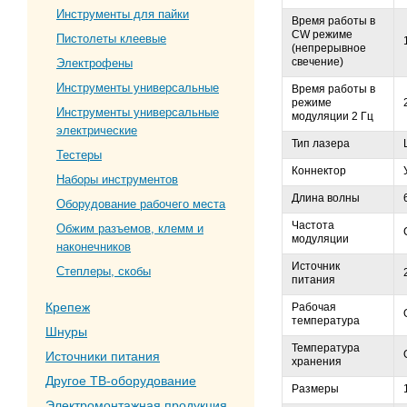
Инструменты для пайки
Время работы в
CW режиме
Пистолеты клеевые
(непрерывное
свечение)
Электрофены
Инструменты универсальные
Время работы в
режиме
Инструменты универсальные
модуляции 2 Гц
электрические
Тип лазера
Тестеры
Коннектор
Наборы инструментов
Длина волны
Оборудование рабочего места
Частота
Обжим разъемов, клемм и
модуляции
наконечников
Источник
Степлеры, скобы
питания
Крепеж
Рабочая
температура
Шнуры
Температура
Источники питания
хранения
Другое ТВ-оборудование
Размеры
Электромонтажная продукция