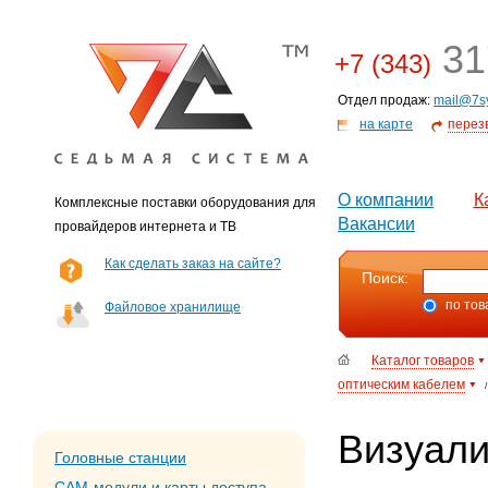
31
+7 (343)
Отдел продаж:
mail@7s
на карте
перез
О компании
К
Комплексные поставки оборудования для
Вакансии
провайдеров интернета и ТВ
Как сделать заказ на сайте?
Поиск:
по тов
Файловое хранилище
Каталог товаров
оптическим кабелем
/
Визуали
Головные станции
CAM-модули и карты доступа