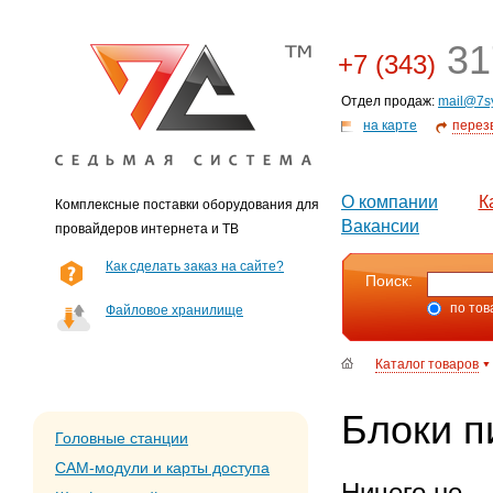
31
+7 (343)
Отдел продаж:
mail@7s
на карте
перез
О компании
К
Комплексные поставки оборудования для
Вакансии
провайдеров интернета и ТВ
Как сделать заказ на сайте?
Поиск:
по тов
Файловое хранилище
Каталог товаров
Блоки п
Головные станции
CAM-модули и карты доступа
Ничего не