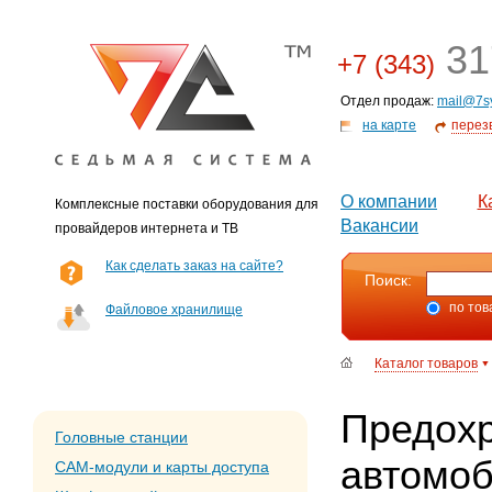
31
+7 (343)
Отдел продаж:
mail@7s
на карте
перез
О компании
К
Комплексные поставки оборудования для
Вакансии
провайдеров интернета и ТВ
Как сделать заказ на сайте?
Поиск:
по тов
Файловое хранилище
Каталог товаров
Предох
Головные станции
автомо
CAM-модули и карты доступа