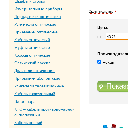
Шкафы и стойки
Измерительные приборы
Скрыть фильтр
Передатчики оптические
Усилители оптические
Цена:
Приемники оптические
от
Кабель оптический
Муфты оптические
Производител
Кроссы оптические
Rexant
Оптический пассив
Делители оптические
Приемники абонентские
Показ
Усилители телевизионные
Кабель коаксиальный
Витая пара
КПС – кабель противопожарной
сигнализации
Кабель прочий