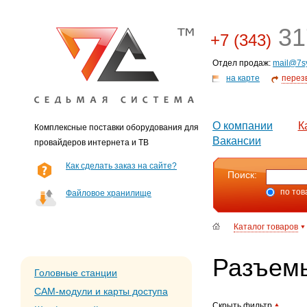
31
+7 (343)
Отдел продаж:
mail@7s
на карте
перез
О компании
К
Комплексные поставки оборудования для
Вакансии
провайдеров интернета и ТВ
Как сделать заказ на сайте?
Поиск:
по тов
Файловое хранилище
Каталог товаров
Разъем
Головные станции
CAM-модули и карты доступа
Скрыть фильтр