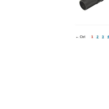
← Ctrl
1
2
3