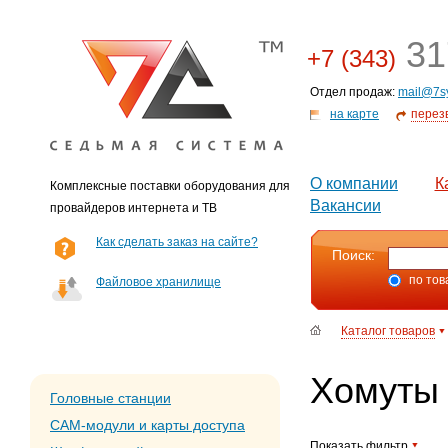
31
+7 (343)
Отдел продаж:
mail@7s
на карте
перез
О компании
К
Комплексные поставки оборудования для
Вакансии
провайдеров интернета и ТВ
Как сделать заказ на сайте?
Поиск:
по тов
Файловое хранилище
Каталог товаров
Хомуты
Головные станции
CAM-модули и карты доступа
Показать фильтр